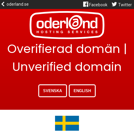
oderland.se
Facebook
Twitter
Overifierad domän |
Unverified domain
SVENSKA
ENGLISH